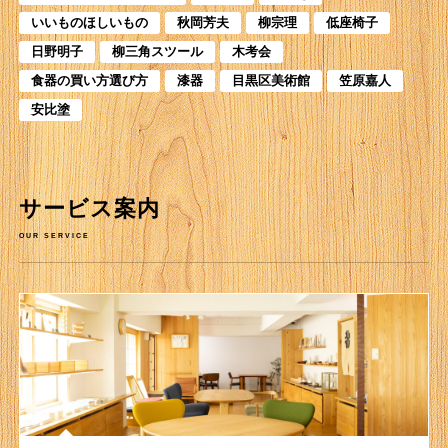
いいものほしいもの
秋岡芳夫
柳宗理
低座椅子
日野明子
柳三角スツール
木考会
食器の買い方選び方
漆器
目黒区美術館
笠原嘉人
安比塗
サービス案内
OUR SERVICE