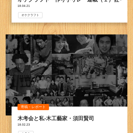
18.04.21
オケクラフト
寄稿・レポート
木考会と私-木工藝家・須田賢司
18.02.23