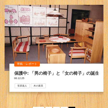
寄稿・レポート
保護中: 「男の椅子」と「女の椅子」の誕生モ
00.12.25
笠原嘉人
木の家具