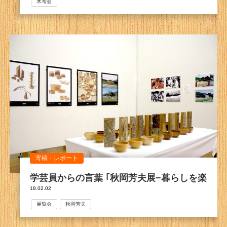
木考会
寄稿・レポート
学芸員からの言葉 ｢秋岡芳夫展−暮らしを楽しむ
18.02.02
展覧会
秋岡芳夫