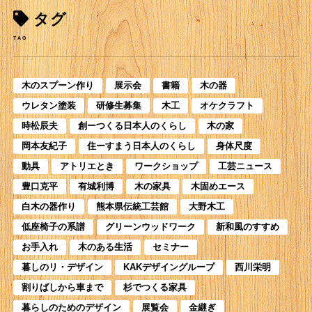
タグ
TAG
木のスプーン作り
展示会
書籍
木の器
ウレタン塗装
研修生募集
木工
オケクラフト
時松辰夫
創ーつくる日本人のくらし
木の家
岡本友紀子
住ーすまう日本人のくらし
身体尺度
動具
アトリエとき
ワークショップ
工芸ニュース
豊口克平
有城利博
木の家具
木固めエース
白木の器作り
熊本県伝統工芸館
大野木工
低座椅子の系譜
グリーンウッドワーク
新和風のすすめ
お手入れ
木のある生活
セミナー
暮しのリ・デザイン
KAKデザイングループ
西川栄明
割りばしから車まで
杉でつくる家具
暮らしのためのデザイン
展覧会
金継ぎ