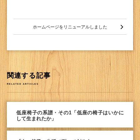
投
稿
ホームページをリニューアルしました
ナ
ビ
ゲー
ショ
ン
関連する記事
RELATED ARTICLES
低座椅子の系譜・その1「低座の椅子はいかに
して生まれたか」