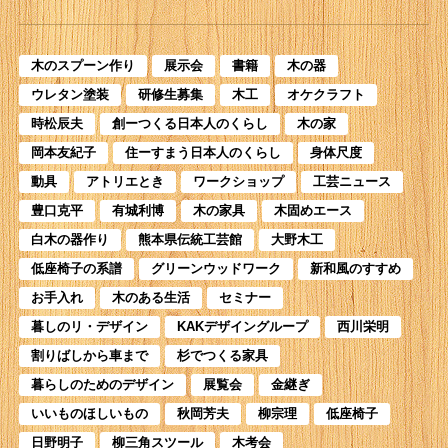
木のスプーン作り
展示会
書籍
木の器
ウレタン塗装
研修生募集
木工
オケクラフト
時松辰夫
創ーつくる日本人のくらし
木の家
岡本友紀子
住ーすまう日本人のくらし
身体尺度
動具
アトリエとき
ワークショップ
工芸ニュース
豊口克平
有城利博
木の家具
木固めエース
白木の器作り
熊本県伝統工芸館
大野木工
低座椅子の系譜
グリーンウッドワーク
新和風のすすめ
お手入れ
木のある生活
セミナー
暮しのリ・デザイン
KAKデザイングループ
西川栄明
割りばしから車まで
杉でつくる家具
暮らしのためのデザイン
展覧会
金継ぎ
いいものほしいもの
秋岡芳夫
柳宗理
低座椅子
日野明子
柳三角スツール
木考会