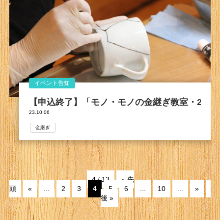
イベント告知
【申込終了】「モノ・モノの金継ぎ教室・2024
23.10.06
金継ぎ
4 / 13
« 先
頭
«
...
2
3
4
5
6
...
10
...
»
最
後 »