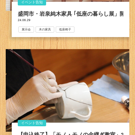
イベント告知
盛岡市・岩泉純木家具 ｢低座の暮らし展」開催
24.06.29
展示会
木の家具
低座椅子
イベント告知
【申込終了】「モノ・モノの金継ぎ教室」2024