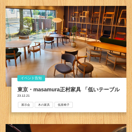
イベント告知
東京・masamura正村家具 「低いテーブル
23.12.21
展示会
木の家具
低座椅子