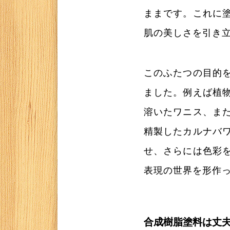
ままです。これに
肌の美しさを引き
このふたつの目的
ました。例えば植
溶いたワニス、ま
精製したカルナバ
せ、さらには色彩
表現の世界を形作
合成樹脂塗料は丈