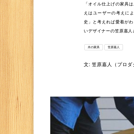
「オイル仕上げの家具は
えはユーザーの考えに
史」と考えれば愛着がわ
いデザイナーの笠原嘉人
木の家具
笠原嘉人
文: 笠原嘉人（プロ