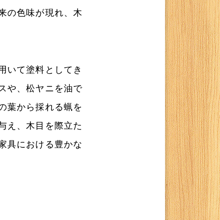
来の色味が現れ、木
用いて塗料としてき
スや、松ヤニを油で
の葉から採れる蝋を
与え、木目を際立た
家具における豊かな