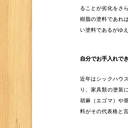
ることが劣化をさ
樹脂の塗料であれ
い塗料であるがゆ
自分でお手入れで
近年はシックハウ
り、家具類の塗装
胡麻（エゴマ）や
料がその代表格と