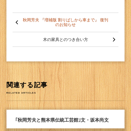
投
稿
秋岡芳夫 『増補版 割りばしから車まで』 復刊
のお知らせ
ナ
ビ
ゲー
木の家具とのつき合い方
ショ
ン
関連する記事
RELATED ARTICLES
｢秋岡芳夫と熊本県伝統工芸館｣文・坂本尚文