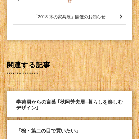
せ
ナ
ビ
ゲー
「2018 木の家具展」開催のお知らせ
ショ
ン
関連する記事
RELATED ARTICLES
学芸員からの言葉 ｢秋岡芳夫展−暮らしを楽しむ
デザイン｣
「椀・第二の目で買いたい」