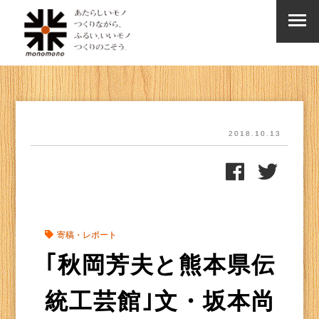
2018.10.13
寄稿・レポート
｢秋岡芳夫と熊本県伝
統工芸館｣文・坂本尚