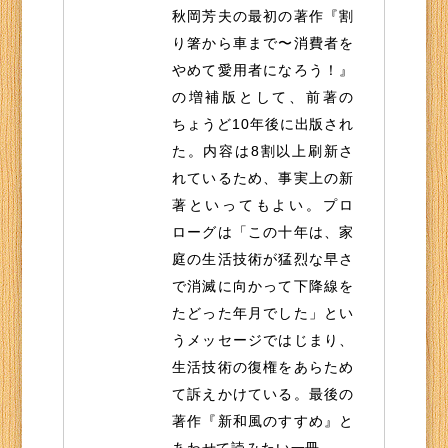
秋岡芳夫の最初の著作『割
り箸から車まで〜消費者を
やめて愛用者になろう！』
の増補版として、前著の
ちょうど10年後に出版され
た。内容は8割以上刷新さ
れているため、事実上の新
著といってもよい。プロ
ローグは「この十年は、家
庭の生活技術が猛烈な早さ
で消滅に向かって下降線を
たどった年月でした」とい
うメッセージではじまり、
生活技術の復権をあらため
て訴えかけている。最後の
著作『新和風のすすめ』と
あわせて読みたい一冊。