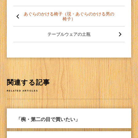
投
稿
あぐらのかける椅子（現・あぐらのかける男の
椅子）
ナ
ビ
ゲー
テーブルウェアの土瓶
ショ
ン
関連する記事
RELATED ARTICLES
「椀・第二の目で買いたい」