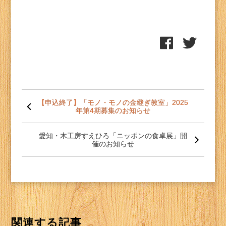
投
稿
【申込終了】「モノ・モノの金継ぎ教室」2025
年第4期募集のお知らせ
ナ
ビ
ゲー
愛知・木工房すえひろ「ニッポンの食卓展」開
ショ
催のお知らせ
ン
関連する記事