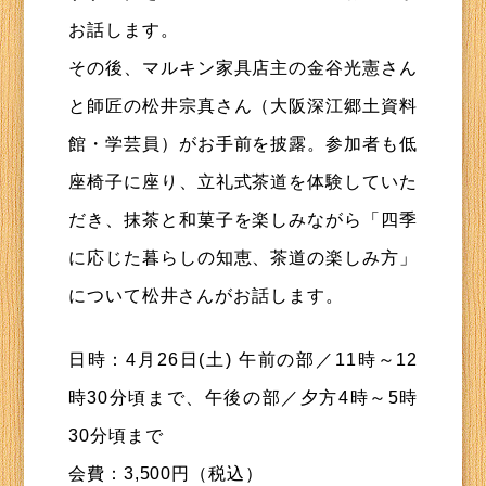
お話します。
その後、マルキン家具店主の金谷光憲さん
と師匠の松井宗真さん（大阪深江郷土資料
館・学芸員）がお手前を披露。参加者も低
座椅子に座り、立礼式茶道を体験していた
だき、抹茶と和菓子を楽しみながら「四季
に応じた暮らしの知恵、茶道の楽しみ方」
について松井さんがお話します。
日時：4月26日(土) 午前の部／11時～12
時30分頃まで、午後の部／夕方4時～5時
30分頃まで
会費：3,500円（税込）