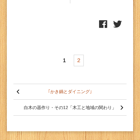
1
2
投
稿
｢かき鍋とダイニング｣
ナ
ビ
ゲー
白木の器作り・その12「木工と地域の関わり」
ショ
ン