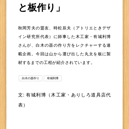
と板作り」
秋岡芳夫の盟友、時松辰夫（アトリエときデザ
イン研究所代表）に師事した木工家・有城利博
さんが、白木の器の作り方をレクチャーする連
載企画。今回は山から運び出した丸太を板に製
材するまでの工程が紹介されています。
白木の器作り
有城利博
文: 有城利博（木工家・ありしろ道具店代
表）