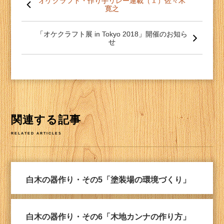
稿
オケクラフト・作り手リレー連載（１）佐々木
寛之
ナ
ビ
ゲー
「オケクラフト展 in Tokyo 2018」開催のお知ら
ショ
せ
ン
関連する記事
RELATED ARTICLES
白木の器作り・その5「塗装場の環境づくり」
白木の器作り・その6「木地カンナの作り方」