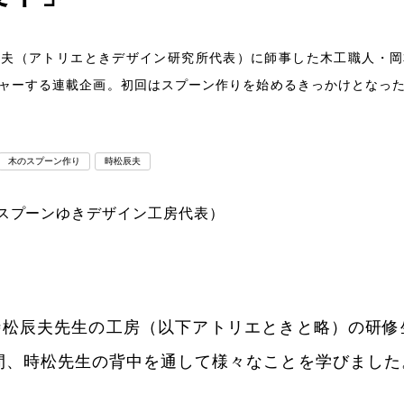
辰夫（アトリエときデザイン研究所代表）に師事した木工職人・岡
ャーする連載企画。初回はスプーン作りを始めるきっかけとなっ
。
木のスプーン作り
時松辰夫
のスプーンゆきデザイン工房代表）
は時松辰夫先生の工房（以下アトリエときと略）の研
間、時松先生の背中を通して様々なことを学びました