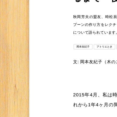
秋岡芳夫の盟友、時松
プーンの作り方をレクチ
について語られています
岡本友紀子
アトリエとき
文: 岡本友紀子（木
2015年4月、私
れから1年4ヶ月の