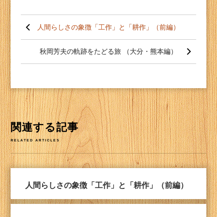
投
稿
人間らしさの象徴「工作」と「耕作」（前編）
ナ
ビ
ゲー
秋岡芳夫の軌跡をたどる旅 （大分・熊本編）
ショ
ン
関連する記事
RELATED ARTICLES
人間らしさの象徴「工作」と「耕作」（前編）