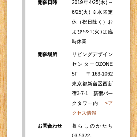
開催日時
2019年4/25(木)～
6/25(火) ※水曜定
休（祝日除く）お
よび5/21(火)は臨
時休業
開催場所
リビングデザイン
センターOZONE
5F 〒163-1062
東京都新宿区西新
宿3-7-1 新宿パー
クタワー内
>ア
クセス情報
お問合わせ
暮らしのかたち
03-5322-