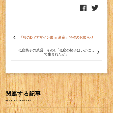
投
稿
「杉のDIYデザイン展 in 新宿」開催のお知らせ
ナ
ビ
ゲー
低座椅子の系譜・その1「低座の椅子はいかにし
て生まれたか」
ショ
ン
関連する記事
RELATED ARTICLES