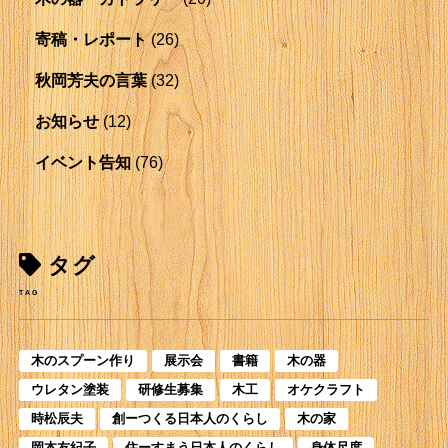
寄稿・レポート
(26)
秋岡芳夫の言葉
(32)
お知らせ
(12)
イベント告知
(76)
タグ
TAG
木のスプーン作り
展示会
書籍
木の器
ウレタン塗装
研修生募集
木工
オケクラフト
時松辰夫
創ーつくる日本人のくらし
木の家
岡本友紀子
住ーすまう日本人のくらし
身体尺度