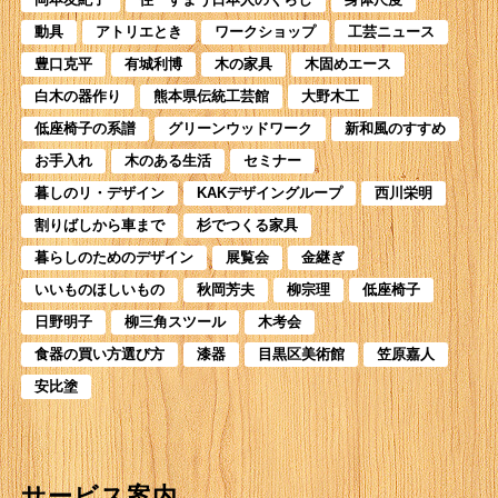
動具
アトリエとき
ワークショップ
工芸ニュース
豊口克平
有城利博
木の家具
木固めエース
白木の器作り
熊本県伝統工芸館
大野木工
低座椅子の系譜
グリーンウッドワーク
新和風のすすめ
お手入れ
木のある生活
セミナー
暮しのリ・デザイン
KAKデザイングループ
西川栄明
割りばしから車まで
杉でつくる家具
暮らしのためのデザイン
展覧会
金継ぎ
いいものほしいもの
秋岡芳夫
柳宗理
低座椅子
日野明子
柳三角スツール
木考会
食器の買い方選び方
漆器
目黒区美術館
笠原嘉人
安比塗
サービス案内