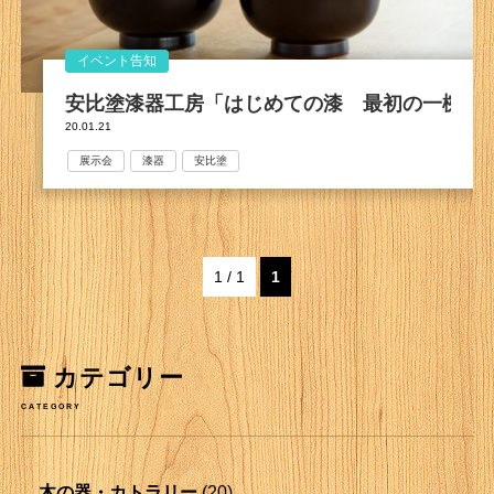
イベント告知
安比塗漆器工房「はじめての漆 最初の一椀」
20.01.21
展示会
漆器
安比塗
1 / 1
1
カテゴリー
CATEGORY
木の器・カトラリー
(20)