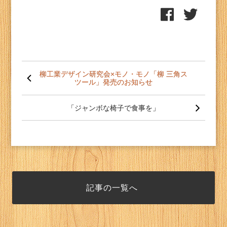
投
稿
柳工業デザイン研究会×モノ・モノ「柳 三角ス
ツール」発売のお知らせ
ナ
ビ
ゲー
「ジャンボな椅子で食事を」
ショ
ン
記事の一覧へ