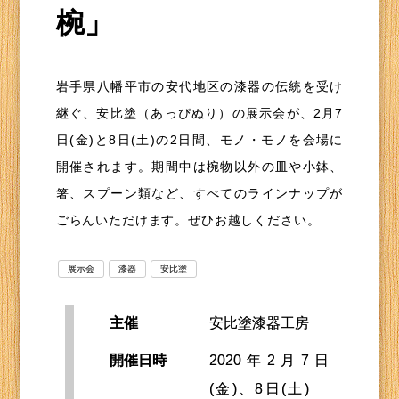
椀」
岩手県八幡平市の安代地区の漆器の伝統を受け
継ぐ、安比塗（あっぴぬり）の展示会が、2月7
日(金)と8日(土)の2日間、モノ・モノを会場に
開催されます。期間中は椀物以外の皿や小鉢、
箸、スプーン類など、すべてのラインナップが
ごらんいただけます。ぜひお越しください。
展示会
漆器
安比塗
主催
安比塗漆器工房
開催日時
2020年2月7日
(金)、8日(土)