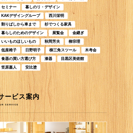
セミナー
暮しのリ・デザイン
KAKデザイングループ
西川栄明
割りばしから車まで
杉でつくる家具
暮らしのためのデザイン
展覧会
金継ぎ
いいものほしいもの
秋岡芳夫
柳宗理
低座椅子
日野明子
柳三角スツール
木考会
食器の買い方選び方
漆器
目黒区美術館
笠原嘉人
安比塗
サービス案内
UR SERVICE