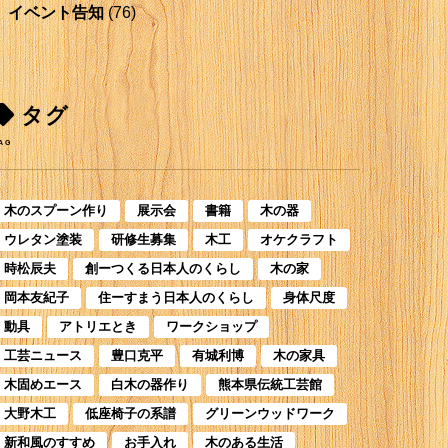
イベント告知
(76)
タグ
AG
木のスプーン作り
展示会
書籍
木の器
ウレタン塗装
研修生募集
木工
オケクラフト
時松辰夫
創ーつくる日本人のくらし
木の家
岡本友紀子
住ーすまう日本人のくらし
身体尺度
動具
アトリエとき
ワークショップ
工芸ニュース
豊口克平
有城利博
木の家具
木固めエース
白木の器作り
熊本県伝統工芸館
大野木工
低座椅子の系譜
グリーンウッドワーク
新和風のすすめ
お手入れ
木のある生活