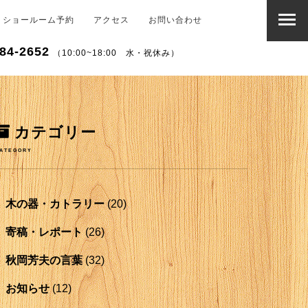
ショールーム予約
アクセス
お問い合わせ
84-2652
（10:00~18:00 水・祝休み）
カテゴリー
ATEGORY
木の器・カトラリー
(20)
寄稿・レポート
(26)
秋岡芳夫の言葉
(32)
お知らせ
(12)