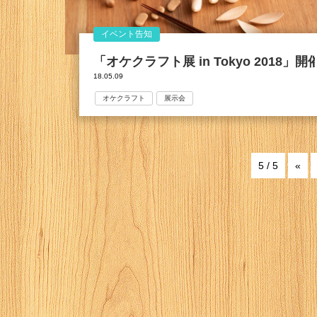
イベント告知
「オケクラフト展 in Tokyo 2018」
18.05.09
オケクラフト
展示会
5 / 5
«